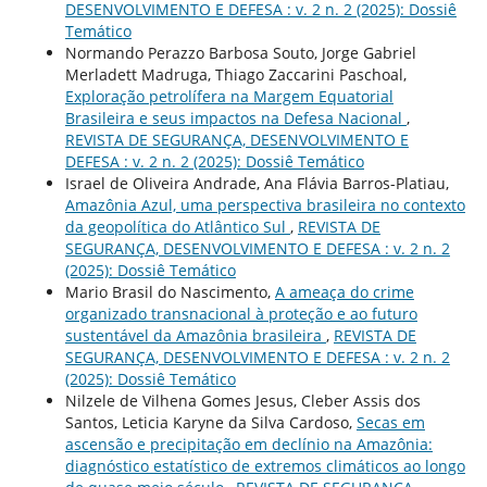
DESENVOLVIMENTO E DEFESA : v. 2 n. 2 (2025): Dossiê
Temático
Normando Perazzo Barbosa Souto, Jorge Gabriel
Merladett Madruga, Thiago Zaccarini Paschoal,
Exploração petrolífera na Margem Equatorial
Brasileira e seus impactos na Defesa Nacional
,
REVISTA DE SEGURANÇA, DESENVOLVIMENTO E
DEFESA : v. 2 n. 2 (2025): Dossiê Temático
Israel de Oliveira Andrade, Ana Flávia Barros-Platiau,
Amazônia Azul, uma perspectiva brasileira no contexto
da geopolítica do Atlântico Sul
,
REVISTA DE
SEGURANÇA, DESENVOLVIMENTO E DEFESA : v. 2 n. 2
(2025): Dossiê Temático
Mario Brasil do Nascimento,
A ameaça do crime
organizado transnacional à proteção e ao futuro
sustentável da Amazônia brasileira
,
REVISTA DE
SEGURANÇA, DESENVOLVIMENTO E DEFESA : v. 2 n. 2
(2025): Dossiê Temático
Nilzele de Vilhena Gomes Jesus, Cleber Assis dos
Santos, Leticia Karyne da Silva Cardoso,
Secas em
ascensão e precipitação em declínio na Amazônia:
diagnóstico estatístico de extremos climáticos ao longo