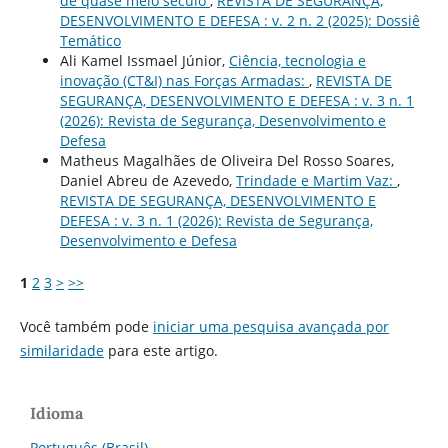
de quase meio século
,
REVISTA DE SEGURANÇA,
DESENVOLVIMENTO E DEFESA : v. 2 n. 2 (2025): Dossiê
Temático
Ali Kamel Issmael Júnior,
Ciência, tecnologia e
inovação (CT&I) nas Forças Armadas:
,
REVISTA DE
SEGURANÇA, DESENVOLVIMENTO E DEFESA : v. 3 n. 1
(2026): Revista de Segurança, Desenvolvimento e
Defesa
Matheus Magalhães de Oliveira Del Rosso Soares,
Daniel Abreu de Azevedo,
Trindade e Martim Vaz:
,
REVISTA DE SEGURANÇA, DESENVOLVIMENTO E
DEFESA : v. 3 n. 1 (2026): Revista de Segurança,
Desenvolvimento e Defesa
1
2
3
>
>>
Você também pode
iniciar uma pesquisa avançada por
similaridade
para este artigo.
Idioma
Português (Brasil)