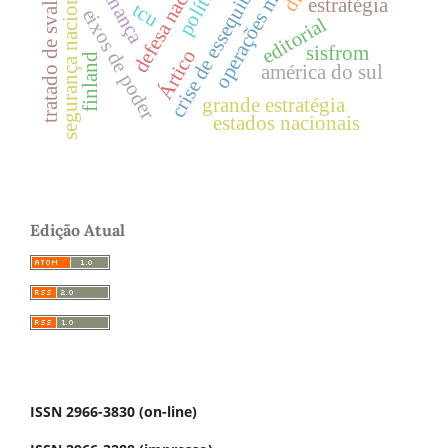
operações militares
defesa nacional
govenança
tratado de svalbard
crise de essequibo
segurança nacional
estratégia
tcu
eixos de poder
editorial
sisfrom
Ártico
finland
américa do sul
grande estratégia
estados nacionais
Edição Atual
ISSN 2966-3830 (on-line)