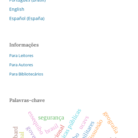
English
Español (España)
Informações
Para Leitores
Para Autores
Para Bibliotecários
Palavras-chave
políticas públicas
essequibo
geografia
segurança
ucavs
dissuasão
brasil