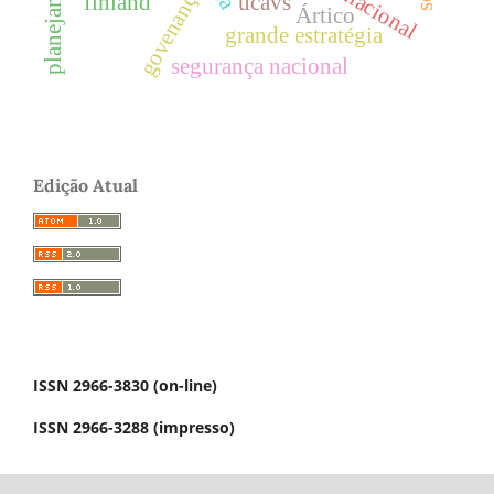
govenança
finland
ucavs
Ártico
grande estratégia
segurança nacional
Edição Atual
ISSN 2966-3830 (on-line)
ISSN 2966-3288 (impresso)